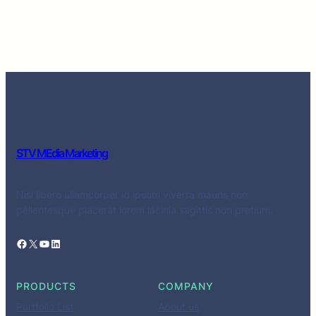
STV MEdia Marketing
Nisl libero ullamcorper id ipsum viverra mauris non
pellentesque placerat lorem lacinia sagittis non pretium.
Facebook
X
YouTube
LinkedIn
PRODUCTS
COMPANY
Portfolio List
About us